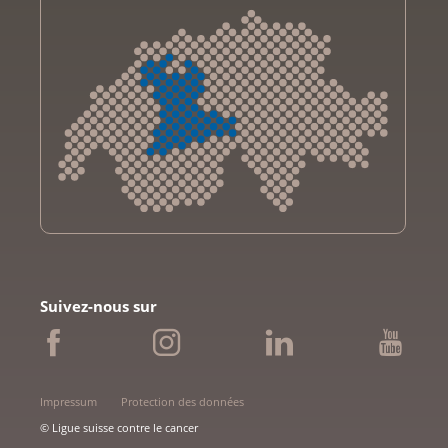
Krebsliga Aargau
Krebsliga beider Basel
Suivez-nous sur
Ligue bernoise contre le cancer
Ligue fribourgeoise contre le cancer
Ligue genevoise contre le cancer
Krebsliga Graubünden
Impressum
Protection des données
Ligue jurassienne contre le cancer
© Ligue suisse contre le cancer